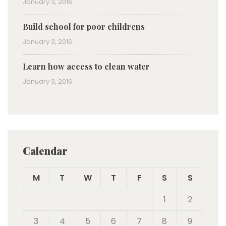
January 3, 2016
Build school for poor childrens
January 3, 2016
Learn how access to clean water
January 3, 2016
Calendar
M
T
W
T
F
S
S
1
2
3
4
5
6
7
8
9