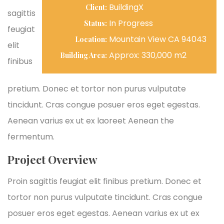
BuildingX
Client:
sagittis
In Progress
Status:
feugiat
Mountain View CA 94043
Location:
elit
Approx: 330,000 m2
Building Area:
finibus
pretium. Donec et tortor non purus vulputate
tincidunt. Cras congue posuer eros eget egestas.
Aenean varius ex ut ex laoreet Aenean the
fermentum.
Project Overview
Proin sagittis feugiat elit finibus pretium. Donec et
tortor non purus vulputate tincidunt. Cras congue
posuer eros eget egestas. Aenean varius ex ut ex